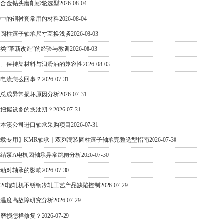
质合金钻头磨削砂轮选型
2026-08-04
家中的铜衬套常用的材料
2026-08-04
列圆柱滚子轴承尺寸互换浅谈
2026-08-03
类“革新改造”的经验与教训
2026-08-03
料、保持架材料与润滑油的兼容性
2026-08-03
过电流怎么回事？
2026-07-31
辊总成异常损坏原因分析
2026-07-31
确把握设备的换油期？
2026-07-31
材本溪公司进口轴承采购项目
2026-07-31
载专用】KMR轴承｜双列满装圆柱滚子轴承完整选型指南
2026-07-30
结泵A电机因轴承异常跳闸分析
2026-07-30
震动对轴承的影响
2026-07-30
20辊轧机不锈钢冷轧工艺产品缺陷控制
2026-07-29
承温度高故障研究分析
2026-07-29
封磨损怎样修复？
2026-07-29