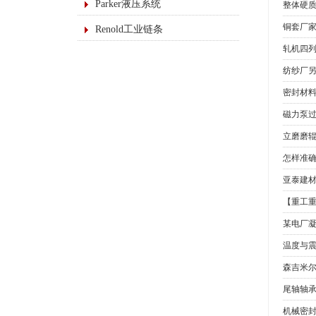
Parker液压系统
整体硬
铜套厂
Renold工业链条
轧机四
纺纱厂另
密封材
磁力泵
立磨磨
怎样准
亚泰建
【重工重
某电厂凝
温度与
森吉米尔
尾轴轴
机械密