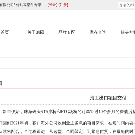
有限公司! 传动零部件专家!
[登录]
[注册]
首页
关于旭阳
品牌专区
库存查询
解决方
闻
海工出口项目交付
022新年伊始，珠海码头STS岸桥和RTG场桥的订单经过10个多月的奋
间回到2021年初，客户海外公司收到业主紧急的项目需求，在短时间内
队紧密配合，全过程跟进，从选型、合同敲定、到紧急供货，在最短的时