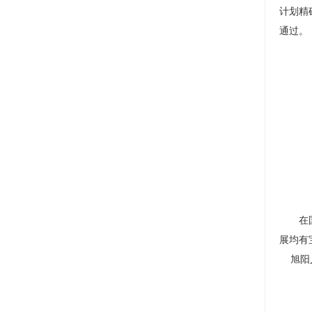
计划精
通过。
在
展均有
旭阳人